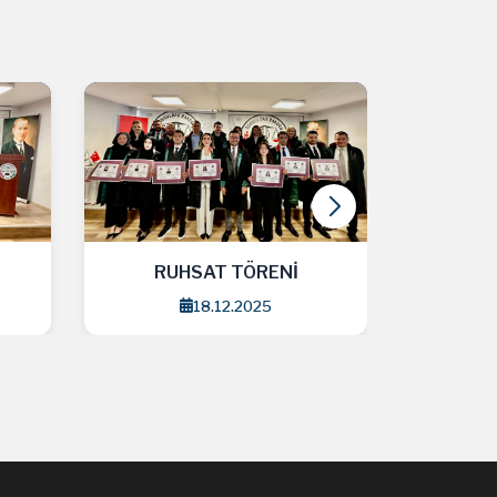
RUHSAT TÖRENİ
RU
18.12.2025