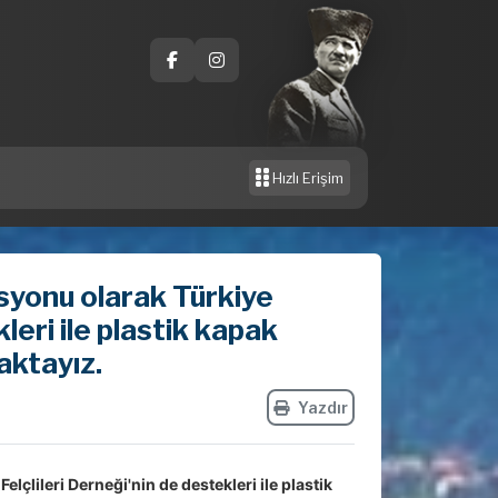
Hızlı Erişim
syonu olarak Türkiye
leri ile plastik kapak
aktayız.
Yazdır
çlileri Derneği'nin de destekleri ile plastik