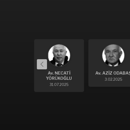
 İBRAHİM
Av. NECATİ
Av. AZİZ ODABA
NT DİNÇER
YÖRÜKOĞLU
3.02.2025
.10.2025
31.07.2025