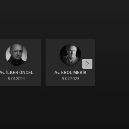
Av. İLKER ÖNCEL
Av. EROL MEKİK
Av. FİK
GÜNG
5.01.2024
9.07.2023
1.06.2