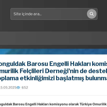
Site içinde ara
Ara
onguldak Barosu Engelli Hakları komi
urilik Felçlileri Derneği'nin de destek
oplama etkinliğimizi başlatmış bulunm
15.05.2025
652
guldak Barosu Engelli Hakları komisyonu olarak Türkiye Omurilik Fel